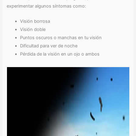
experimentar algunos síntomas como:
Visión borrosa
Visión doble
Puntos oscuros o manchas en tu visión
Dificultad para ver de noche
Pérdida de la visión en un ojo o ambos