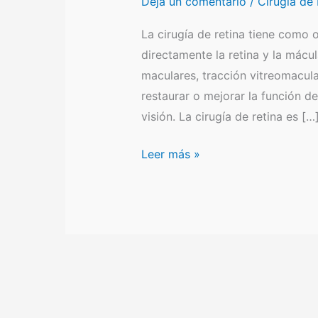
Deja un comentario
/
Cirugía de 
La cirugía de retina tiene como 
directamente la retina y la mácu
maculares, tracción vitreomacula
restaurar o mejorar la función de
visión. La cirugía de retina es […
¿Qué
Leer más »
ocurre
en
una
cirugía
de
retina?