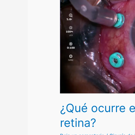
¿Qué ocurre e
retina?