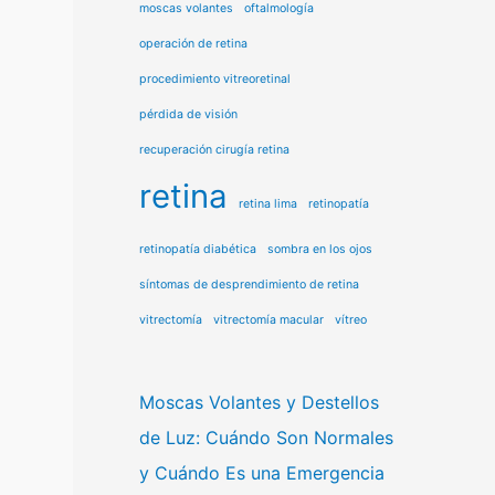
moscas volantes
oftalmología
operación de retina
procedimiento vitreoretinal
pérdida de visión
recuperación cirugía retina
retina
retina lima
retinopatía
retinopatía diabética
sombra en los ojos
síntomas de desprendimiento de retina
vitrectomía
vitrectomía macular
vítreo
Moscas Volantes y Destellos
de Luz: Cuándo Son Normales
y Cuándo Es una Emergencia