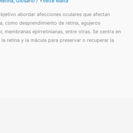
Retina
,
Glosario
/
Yvette Maita
objetivo abordar afecciones oculares que afectan
la, como desprendimiento de retina, agujeros
r, membranas epirretinianas, entre otras. Se centra en
 la retina y la mácula para preservar o recuperar la
]