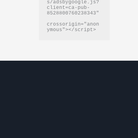
s/adsbygoogle.js?
client=ca-pub-
8528800760238343"

crossorigin="anon
ymous"></script>